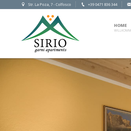
Str. La Poza, 7 - Colfosco
+39 0471 836 344
HOME
WILLKOM