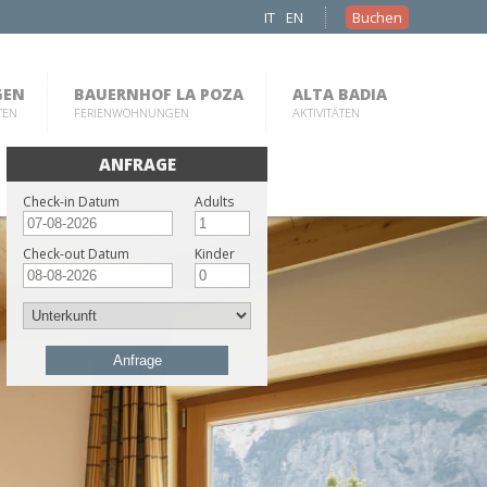
IT
EN
Buchen
GEN
BAUERNHOF LA POZA
ALTA BADIA
TEN
FERIENWOHNUNGEN
AKTIVITÄTEN
ANFRAGE
Check-in Datum
Adults
Check-out Datum
Kinder
Anfrage