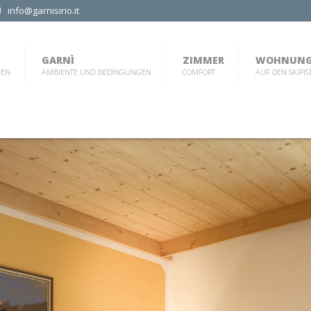
info@garnisirio.it
GARNÌ
ZIMMER
WOHNUN
MEN
AMBIENTE UND BEDINGUNGEN
COMFORT
AUF DEN SKIPIS