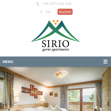
+39 0471 836 344
IT
EN
Buchen
MENU